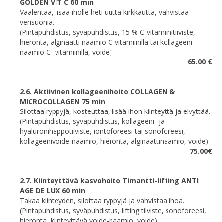
GOLDEN VIT C 60 min
Vaalentaa, lisää iholle heti uutta kirkkautta, vahvistaa
verisuonia.
(Pintapuhdistus, syväpuhdistus, 15 % C-vitamiinitiiviste,
hieronta, alginaatti naamio C-vitamiinilla tai kollageeni
naamio C- vitamiinilla, voide)
65.00 €
2.6. Aktiivinen kollageenihoito COLLAGEN &
MICROCOLLAGEN 75 min
Silottaa ryppyjä, kosteuttaa, lisää ihon kiinteyttä ja elvyttää.
(Pintapuhdistus, syväpuhdistus, kollageeni- ja
hyaluronihappotiiviste, iontoforeesi tai sonoforeesi,
kollageenivoide-naamio, hieronta, alginaattinaamio, voide)
75.00€
2.7. Kiinteyttävä kasvohoito Timantti-lifting ANTI
AGE DE LUX 60 min
Takaa kiinteyden, silottaa ryppyjä ja vahvistaa ihoa.
(Pintapuhdistus, syväpuhdistus, lifting tiiviste, sonoforeesi,
hieronta, kiinteyttävä voide-naamio, voide)