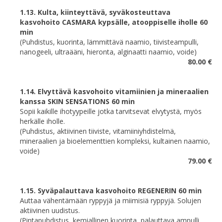
1.13. Kulta, kiinteyttävä, syväkosteuttava
kasvohoito CASMARA kypsälle, atooppiselle iholle 60
min
(Puhdistus, kuorinta, lämmittävä naamio, tiivisteampulli,
nanogeeli, ultraääni, hieronta, alginaatti naamio, voide)
80.00 €
1.14. Elvyttävä kasvohoito vitamiinien ja mineraalien
kanssa SKIN SENSATIONS 60 min
Sopii kaikille ihotyypeille jotka tarvitsevat elvytystä, myös
herkälle iholle.
(Puhdistus, aktiivinen tiiviste, vitamiiniyhdistelmä,
mineraalien ja bioelementtien kompleksi, kultainen naamio,
voide)
79.00 €
1.15. Syväpalauttava kasvohoito REGENERIN 60 min
Auttaa vähentämään ryppyjä ja miimisiä ryppyjä. Solujen
aktiivinen uudistus.
(Pintapuhdistus, kemiallinen kuorinta, palauttava ampulli,