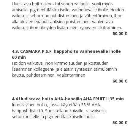
Uudistava hoito akne- tai seborrea iholle, sopii myös
arpiselle, pigmenttiläiskä iselle, vanhenevalle iholle. Hoidon
vaikutus: seborrean puhdistaminen ja vähentäminen, ihon
alla olevien epäpuhtauksien poistaminen, vaalentava
vaikutus, ihon tiheyden lisääminen, ryppyjen silottaminen.
60.00 €
4.3.
CASMARA P.S.F. happohoito vanhenevalle iholle
60 min
Hoidon vaikutus: ihon kimmoisuuden ja kosteuden
lisääminen kollageeni- ja elastiinisynteesin stimuloinnin
kautta, puhdistaminen, vaalentaminen
60.00 €
4.4
Uudistava hoito AHA-hapoilla AHA FRUIT II 35 min
Intensiivinen hoito, jossa käytetään 35 % AHA-
happoyhdistettä. Suositellaan kuivalle, rasvaiselle,
seborrooiselle ja pigmenttiläiskäiselle iholle.
50.00 €