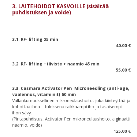
3. LAITEHOIDOT KASVOILLE (sisältää
puhdistuksen ja voide)
3.1. RF- lifting 25 min
40.00 €
3.2. RF- lifting +tiiviste + naamio 45 min
55.00 €
3.3. Casmara Activator Pen Microneedling (anti-age,
vaalennus, vitamiinit) 60 min
Vallankumouksellinen mikroneulaushoito, joka kiinteyttää ja
kohottaa ihoa – tuloksena raikkaampi iho ja tasaisempi
ihon sävy.
(Pintapuhdistus, Activator Pen mikroneulaushoito, alginaatti
naamio, voide)
125.00 €