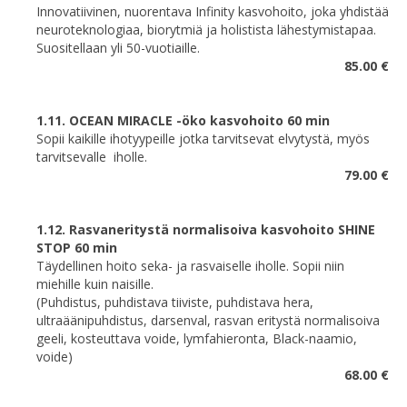
Innovatiivinen, nuorentava Infinity kasvohoito, joka yhdistää
neuroteknologiaa, biorytmiä ja holistista lähestymistapaa.
Suositellaan yli 50-vuotiaille.
85.00 €
1.11. OCEAN MIRACLE -öko kasvohoito 60 min
Sopii kaikille ihotyypeille jotka tarvitsevat elvytystä, myös
tarvitsevalle iholle.
79.00 €
1.12. Rasvaneritystä normalisoiva kasvohoito SHINE
STOP 60 min
Täydellinen hoito seka- ja rasvaiselle iholle. Sopii niin
miehille kuin naisille.
(Puhdistus, puhdistava tiiviste, puhdistava hera,
ultraäänipuhdistus, darsenval, rasvan eritystä normalisoiva
geeli, kosteuttava voide, lymfahieronta, Black-naamio,
voide)
68.00 €