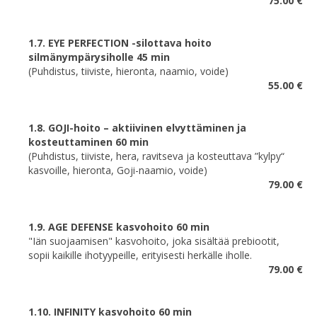
75.00 €
1.7. EYE PERFECTION -silottava hoito
silmänympärysiholle 45 min
(Puhdistus, tiiviste, hieronta, naamio, voide)
55.00 €
1.8. GOJI-hoito – aktiivinen elvyttäminen ja
kosteuttaminen 60 min
(Puhdistus, tiiviste, hera, ravitseva ja kosteuttava ”kylpy“
kasvoille, hieronta, Goji-naamio, voide)
79.00 €
1.9. AGE DEFENSE kasvohoito 60 min
"Iän suojaamisen" kasvohoito, joka sisältää prebiootit,
sopii kaikille ihotyypeille, erityisesti herkälle iholle.
79.00 €
1.10. INFINITY kasvohoito 60 min