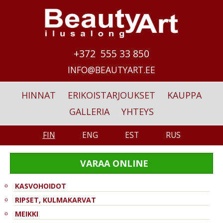
Skip to main content
+372 555 33 850
INFO@BEAUTYART.EE
HINNAT
ERIKOISTARJOUKSET
KAUPPA
GALLERIA
YHTEYS
FIN
ENG
EST
RUS
VARAA ONLINE
KASVOHOIDOT
RIPSET, KULMAKARVAT
MEIKKI