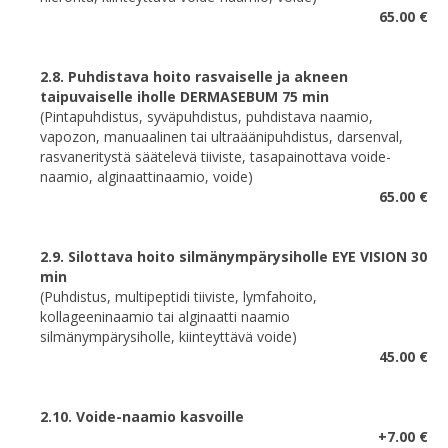
65.00 €
2.8. Puhdistava hoito rasvaiselle ja akneen
taipuvaiselle iholle DERMASEBUM 75 min
(Pintapuhdistus, syväpuhdistus, puhdistava naamio,
vapozon, manuaalinen tai ultraäänipuhdistus, darsenval,
rasvaneritystä säätelevä tiiviste, tasapainottava voide-
naamio, alginaattinaamio, voide)
65.00 €
2.9.
Silottava hoito silmänympärysiholle EYE VISION 30
min
(Puhdistus, multipeptidi tiiviste, lymfahoito,
kollageeninaamio tai alginaatti naamio
silmänympärysiholle, kiinteyttävä voide)
45.00 €
2.10. Voide-naamio kasvoille
+7.00 €