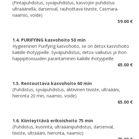
(Pintapuhdistus, syväpuhdistus, kasvojen puhdistus
ultraäänellä, darsenval, rauhoittava tiiviste, Casmara-
naamio, voide)
59.00 €
1.4. PURIFYING kasvohoito 50 min
Hygieeninen Purifying kasvohoito, se on detox kasvohoito
kaikille ihotyypeille. Syväpuhdistus, detox-vaikutus ja ihon
happipitoisuuden parantaminen kaikille ihotyypeille.
65.00 €
1.5. Rentouttava kasvohoito 60 min
(Puhdistus, syväpuhdistus, aktiivinen tiiviste, ultraääni,
hieronta 20 min, naamio, voide)
65.00 €
1.6. Kiinteyttävä erikoishoito 75 min
(Puhdistus, kuorinta, ultraäänipuhdistus, darsenval,
tiiviste, ultraääni, hieronta, naamio)