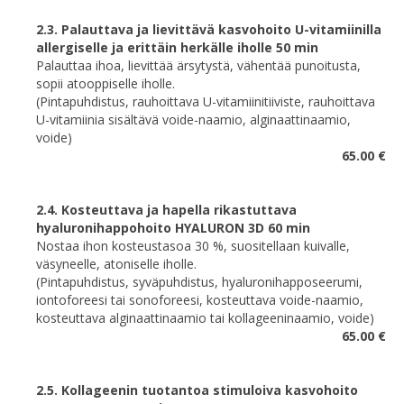
2.3. Palauttava ja lievittävä kasvohoito U-vitamiinilla
allergiselle ja erittäin herkälle iholle 50 min
Palauttaa ihoa, lievittää ärsytystä, vähentää punoitusta,
sopii atooppiselle iholle.
(Pintapuhdistus, rauhoittava U-vitamiinitiiviste, rauhoittava
U-vitamiinia sisältävä voide-naamio, alginaattinaamio,
voide)
65.00 €
2.4. Kosteuttava ja hapella rikastuttava
hyaluronihappohoito HYALURON 3D 60 min
Nostaa ihon kosteustasoa 30 %, suositellaan kuivalle,
väsyneelle, atoniselle iholle.
(Pintapuhdistus, syväpuhdistus, hyaluronihapposeerumi,
iontoforeesi tai sonoforeesi, kosteuttava voide-naamio,
kosteuttava alginaattinaamio tai kollageeninaamio, voide)
65.00 €
2.5. Kollageenin tuotantoa stimuloiva kasvohoito