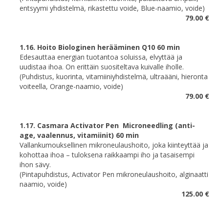
entsyymi yhdistelmä, rikastettu voide, Blue-naamio, voide)
79.00 €
1.16. Hoito Biologinen herääminen Q10 60 min
Edesauttaa energian tuotantoa soluissa, elvyttää ja
uudistaa ihoa. On erittäin suositeltava kuivalle iholle.
(Puhdistus, kuorinta, vitamiiniyhdistelmä, ultraääni, hieronta
voiteella, Orange-naamio, voide)
79.00 €
1.17. Casmara Activator Pen Microneedling (anti-
age, vaalennus, vitamiinit) 60 min
Vallankumouksellinen mikroneulaushoito, joka kiinteyttää ja
kohottaa ihoa – tuloksena raikkaampi iho ja tasaisempi
ihon sävy.
(Pintapuhdistus, Activator Pen mikroneulaushoito, alginaatti
naamio, voide)
125.00 €